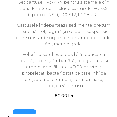
Set cartușe FP3-K1-N pentru sistemele din
seria FP3. Setul include cartusele: FCPS5
(aprobat NSF), FCCST2, FCCBKDF.
Cartușele îndepărtează sedimente precum
nisip, nămol, rugină și solide în suspensie,
clor, substanțe organice, anumite pesticide,
fier, metale grele.
Folosind setul este posibilă reducerea
durității apei și îmbunătățirea gustului și
aromei apei filtrate. KDF® prezintă
proprietăți bacteriostatice care inhibă
creșterea bacteriilor și, prin urmare,
protejează cartușul.
80,00
lei
Quick View