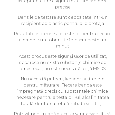
așteptare-citire asigura rezultate rapide și
precise
Benzile de testare sunt depozitate într-un
recipient de plastic pentru a le proteja
Rezultatele precise ale testelor pentru fiecare
element sunt obținute în puțin peste un
minut
Acest produs este sigur și ușor de utilizat,
deoarece nu există substanțe chimice de
amestecat, nu este necesară o fișă MSDS
Nu necesită pulberi, lichide sau tablete
pentru măsurare. Fiecare bandă este
impregnată precis cu substanțele chimice
necesare pentru a testa pH-ul, alcalinitatea
totală, duritatea totală, nitrații și nitriții.
Potrivit pentru: apă dulce, acvarii, acvacultură,