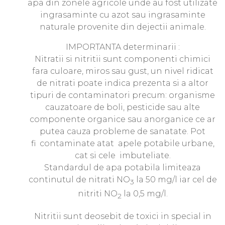
apa din zonele agricole unde au fost utilizate
ingrasaminte cu azot sau ingrasaminte
naturale provenite din dejectii animale.
IMPORTANTA determinarii :
Nitratii si nitritii sunt componenti chimici
fara culoare, miros sau gust, un nivel ridicat
de nitrati poate indica prezenta si a altor
tipuri de contaminatori precum: organisme
cauzatoare de boli, pesticide sau alte
componente organice sau anorganice ce ar
putea cauza probleme de sanatate. Pot
fi contaminate atat apele potabile urbane,
cat si cele imbuteliate.
Standardul de apa potabila limiteaza
continutul de nitrati NO
la 50 mg/l iar cel de
3
nitriti NO
la 0,5 mg/l.
2
Nitritii sunt deosebit de toxici in special in