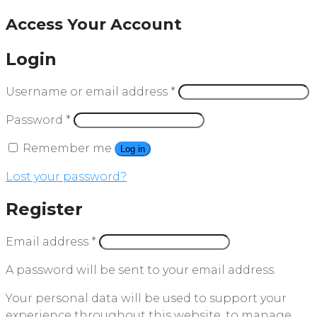
Access Your Account
Login
Username or email address
*
Password
*
Remember me
Log in
Lost your password?
Register
Email address
*
A password will be sent to your email address.
Your personal data will be used to support your
experience throughout this website, to manage