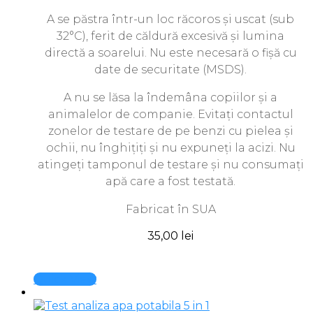
A se păstra într-un loc răcoros și uscat (sub
32°C), ferit de căldură excesivă și lumina
directă a soarelui. Nu este necesară o fișă cu
date de securitate (MSDS).
A nu se lăsa la îndemâna copiilor și a
animalelor de companie. Evitați contactul
zonelor de testare de pe benzi cu pielea și
ochii, nu înghițiți și nu expuneți la acizi. Nu
atingeți tamponul de testare și nu consumați
apă care a fost testată.
Fabricat în SUA
35,00
lei
Quick View