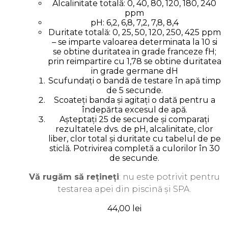
Alcalinitate totală: 0, 40, 80, 120, 180, 240
ppm
pH: 6,2, 6,8, 7,2, 7,8, 8,4
Duritate totală: 0, 25, 50, 120, 250, 425 ppm
– se imparte valoarea determinata la 10 si
se obtine duritatea in grade franceze fH;
prin reimpartire cu 1,78 se obtine duritatea
in grade germane dH
Scufundați o bandă de testare în apă timp
de 5 secunde.
Scoateți banda și agitați o dată pentru a
îndepărta excesul de apă.
Așteptați 25 de secunde și comparați
rezultatele dvs. de pH, alcalinitate, clor
liber, clor total și duritate cu tabelul de pe
sticlă. Potrivirea completă a culorilor în 30
de secunde.
Vă rugăm să rețineți
: nu este potrivit pentru
testarea apei din piscină și SPA.
44,00
lei