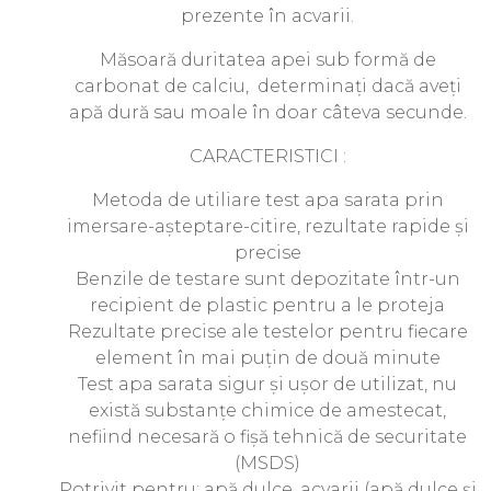
prezente în acvarii.
Măsoară duritatea apei sub formă de
carbonat de calciu, determinați dacă aveți
apă dură sau moale în doar câteva secunde.
CARACTERISTICI :
Metoda de utiliare test apa sarata prin
imersare-așteptare-citire, rezultate rapide și
precise
Benzile de testare sunt depozitate într-un
recipient de plastic pentru a le proteja
Rezultate precise ale testelor pentru fiecare
element în mai puțin de două minute
Test apa sarata sigur și ușor de utilizat, nu
există substanțe chimice de amestecat,
nefiind necesară o fișă tehnică de securitate
(MSDS)
Potrivit pentru: apă dulce, acvarii (apă dulce și