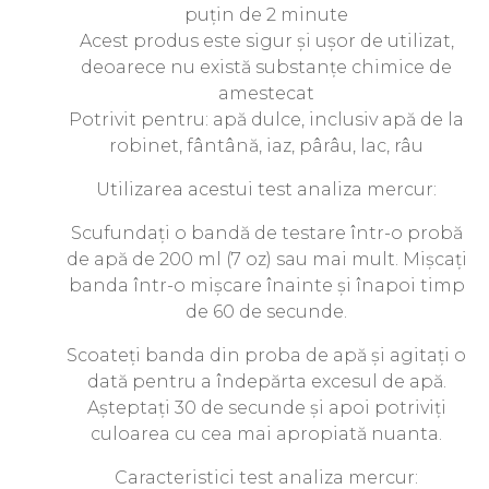
puțin de 2 minute
Acest produs este sigur și ușor de utilizat,
deoarece nu există substanțe chimice de
amestecat
Potrivit pentru: apă dulce, inclusiv apă de la
robinet, fântână, iaz, pârâu, lac, râu
Utilizarea acestui test analiza mercur:
Scufundați o bandă de testare într-o probă
de apă de 200 ml (7 oz) sau mai mult. Mișcați
banda într-o mișcare înainte și înapoi timp
de 60 de secunde.
Scoateți banda din proba de apă și agitați o
dată pentru a îndepărta excesul de apă.
Așteptați 30 de secunde și apoi potriviți
culoarea cu cea mai apropiată nuanta.
Caracteristici test analiza mercur: