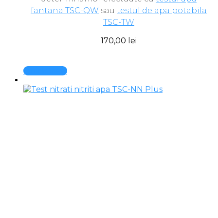
fantana TSC-QW
sau
testul de apa potabila
TSC-TW
170,00
lei
Quick View