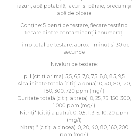
iazuri, apă potabilă, lacuri și pâraie, precum și
apă de ploaie
Conține: 5 benzi de testare, fiecare testând
fiecare dintre contaminanții enumerați
Timp total de testare: aprox. 1 minut și 30 de
secunde
Niveluri de testare:
pH (citiți prima): 5,5, 6,5, 7,0, 7,5, 8,0, 8,5, 9,5
Alcalinitate totală (citiți a doua): 0, 40, 80, 120,
180, 300, 720 ppm (mg/l)
Duritate totală (citiți a treia): 0, 25, 75, 150, 300,
1.000 ppm (mg/l)
Nitriți* (citiți a patra): 0, 0,5, 1, 3, 5, 10, 20 ppm
(mg/l)
Nitrați* (citiți a cincea): 0, 20, 40, 80, 160, 200
ppm (mg/l)