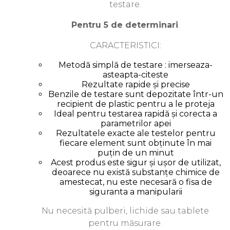
testare.
Pentru 5 de determinari
.
CARACTERISTICI:
Metodă simplă de testare : imerseaza-
asteapta-citeste
Rezultate rapide și precise
Benzile de testare sunt depozitate într-un
recipient de plastic pentru a le proteja
Ideal pentru testarea rapidă și corecta a
parametrilor apei
Rezultatele exacte ale testelor pentru
fiecare element sunt obținute în mai
puțin de un minut
Acest produs este sigur și ușor de utilizat,
deoarece nu există substanțe chimice de
amestecat, nu este necesară o fisa de
siguranta a manipularii
Nu necesită pulberi, lichide sau tablete
pentru măsurare.