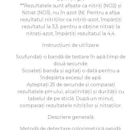
**Rezultatele sunt afișate ca nitriți (NO2) și
Nitrat (NO3), nu în azot (N). Pentru a afișa
rezultatul nitriților ca nitriți-azot, împărțiți
rezultatul la 3,3, pentru a obține nitrați la
nitrați-azot, împărțiți rezultatul la 4,4.
Instrucțiuni de utilizare:
Scufundați o bandă de testare în apă timp de
două secunde.
Scoateți banda și agitați o dată pentru a
îndepărta excesul de apă.
Așteptați 25 de secunde și comparați
rezultatele pH-ului, alcalinității și durității cu
tabelul de pe sticlă. După un minut,
comparați rezultatele nitriților și nitraților.
Descriere generală:
Metodă de detectare colorimetrică rapidă,