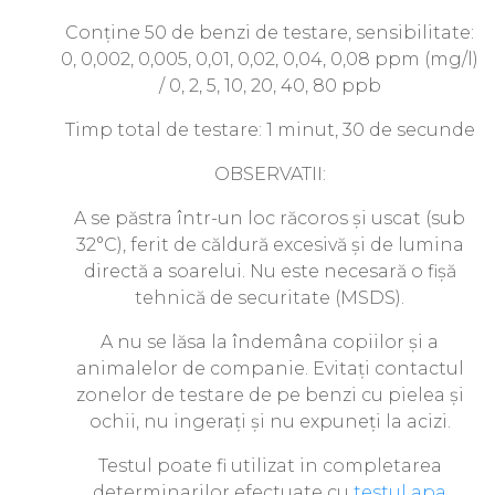
Conține 50 de benzi de testare, sensibilitate:
0, 0,002, 0,005, 0,01, 0,02, 0,04, 0,08 ppm (mg/l)
/ 0, 2, 5, 10, 20, 40, 80 ppb
Timp total de testare: 1 minut, 30 de secunde
OBSERVATII:
A se păstra într-un loc răcoros și uscat (sub
32°C), ferit de căldură excesivă și de lumina
directă a soarelui. Nu este necesară o fișă
tehnică de securitate (MSDS).
A nu se lăsa la îndemâna copiilor și a
animalelor de companie. Evitați contactul
zonelor de testare de pe benzi cu pielea și
ochii, nu ingerați și nu expuneți la acizi.
Testul poate fi utilizat in completarea
determinarilor efectuate cu
testul apa