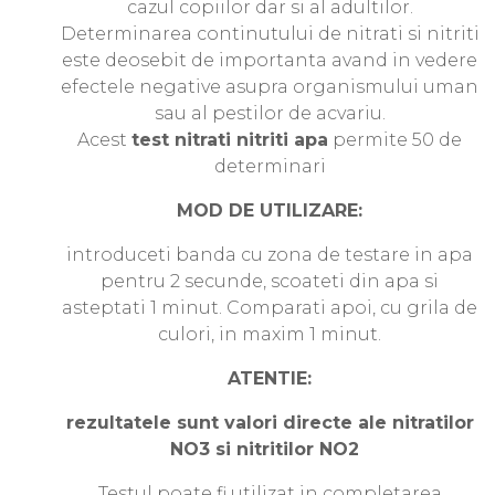
cazul copiilor dar si al adultilor.
Determinarea continutului de nitrati si nitriti
este deosebit de importanta avand in vedere
efectele negative asupra organismului uman
sau al pestilor de acvariu.
Acest
test nitrati nitriti apa
permite 50 de
determinari
MOD DE UTILIZARE:
introduceti banda cu zona de testare in apa
pentru 2 secunde, scoateti din apa si
asteptati 1 minut. Comparati apoi, cu grila de
culori, in maxim 1 minut.
ATENTIE:
rezultatele sunt valori directe ale nitratilor
NO3 si nitritilor NO2
Testul poate fi utilizat in completarea