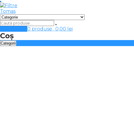
Cosul meu
0 produse ,
0,00
lei
Coș
Categorii
Filtre tip sac
Automatizari, accesorii tratare apa
Baterii chiuveta-filtre apa
Carcase filtre apa
Cartuse filtrante, consumabile
Dedurizare, deferizare apa
Filtre apa aplicatii dedicate
Filtre apa curatare automata
Filtre apa curatare manuala
Filtre apa potabila
Filtre instalatie incalzire, racire, clima
Filtre speciale, sterilizatoare UV 12/24V
Filtre-sterilizatoare UV apa calda
Membrane osmoza inversa, ultrafiltrare
Osmoza inversa, ultrafiltrare, deionizare