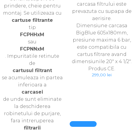
carcasa filtrului este
prindere, cheie pentru
prevazuta cu supapa de
montaj. Se utilizeaza cu
aerisire.
cartuse filtrante
Dimensiune carcasa
tip
BigBlue 605x180mm,
FCPHHxM
presiune maxima 6 bar,
sau
este compatibila cu
FCPNNxM
cartus filtrare avand
. Impuritatile retinute
dimensiunile 20″ x 4 1/2″.
de
Produs CE.
cartusul filtrant
299,00
lei
se acumuleaza in partea
inferioara a
carcasei
de unde sunt eliminate
la deschiderea
robinetului de purjare,
fara intreruperea
Quick View
filtrarii