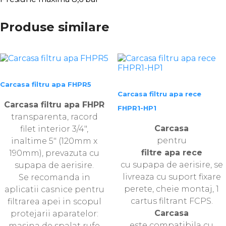
Produse similare
Carcasa filtru apa FHPR5
Carcasa filtru apa rece
Carcasa filtru apa FHPR
FHPR1-HP1
transparenta, racord
Carcasa
filet interior 3/4″,
pentru
inaltime 5″ (120mm x
filtre apa rece
190mm), prevazuta cu
cu supapa de aerisire, se
supapa de aerisire.
livreaza cu suport fixare
Se recomanda in
perete, cheie montaj, 1
aplicatii casnice pentru
cartus filtrant FCPS.
filtrarea apei in scopul
Carcasa
protejarii aparatelor:
este compatibila cu
masina de spalat rufe