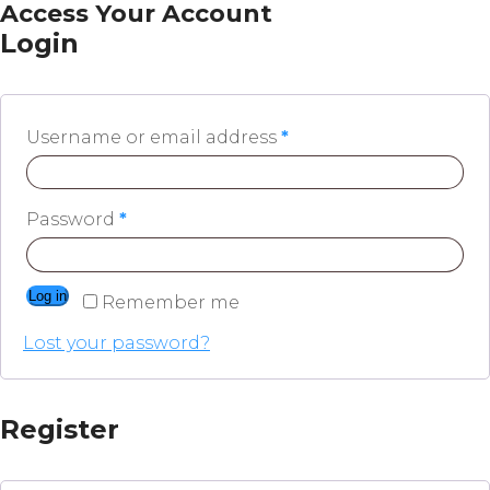
Access Your Account
Login
Username or email address
*
Password
*
Log in
Remember me
Lost your password?
Register