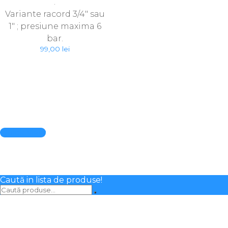
.
Variante racord 3/4″ sau
1″ ; presiune maxima 6
bar.
99,00
lei
Quick View
Caută in lista de produse!