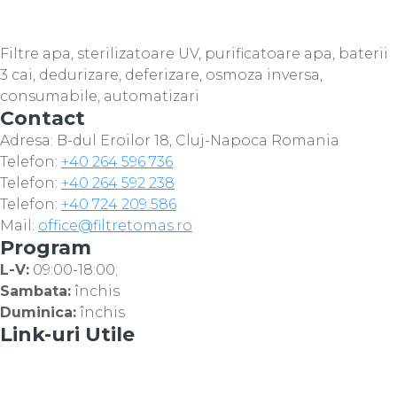
Filtre apa, sterilizatoare UV, purificatoare apa, baterii
3 cai, dedurizare, deferizare, osmoza inversa,
consumabile, automatizari
Contact
Adresa: B-dul Eroilor 18, Cluj-Napoca Romania
Telefon:
+40 264 596 736
Telefon:
+40 264 592 238
Telefon:
+40 724 209 586
Mail:
office@filtretomas.ro
Program
L-V:
09:00-18:00;
Sambata:
închis
Duminica:
închis
Link-uri Utile