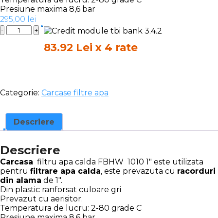
Presiune maxima 8,6 bar
295,00
lei
Quantity
83.92 Lei x 4 rate
Categorie:
Carcase filtre apa
Descriere
Descriere
Carcasa
filtru apa calda FBHW 1010 1″ este utilizata
pentru
filtrare apa calda
, este prevazuta cu
racorduri
din alama
de 1″.
Din plastic ranforsat culoare gri
Prevazut cu aerisitor.
Temperatura de lucru: 2-80 grade C
Presiune maxima 8,6 bar