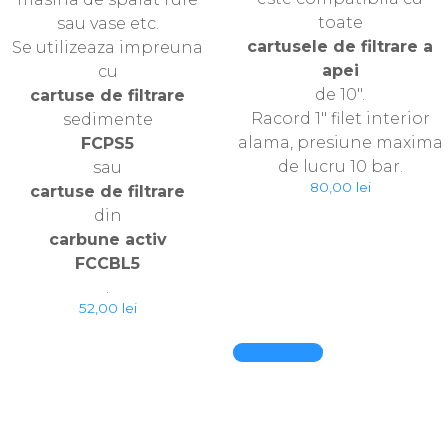
toate
sau vase etc.
cartusele de filtrare a
Se utilizeaza impreuna
apei
cu
de 10″.
cartuse de filtrare
Racord 1″ filet interior
sedimente
alama, presiune maxima
FCPS5
de lucru 10 bar.
sau
80,00
lei
cartuse de filtrare
din
carbune activ
FCCBL5
.
52,00
lei
Quick View