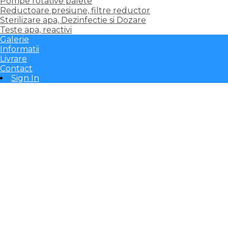
Pompe rotative palete
Reductoare presiune, filtre reductor
Sterilizare apa, Dezinfectie si Dozare
Teste apa, reactivi
Galerie
Informatii
Livrare
Contact
Sign In