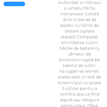
scufundați și citiți pur
Quick View
și simplu hârtia
indicatoare. Constă
dintr-o bandă de
plastic cu hârtie de
testare sigilată
atașată. Comparați
schimbarea culorii
hârtiei de testare cu
câmpuri de
dimensiuni egale pe
tabelul de culori.
Vă rugăm să rețineți:
acesta este un test de
screening și nu poate
fi utilizat pentru a
certifica apa ca fiind
sigură sau nesigură
pentru băut. Oferă