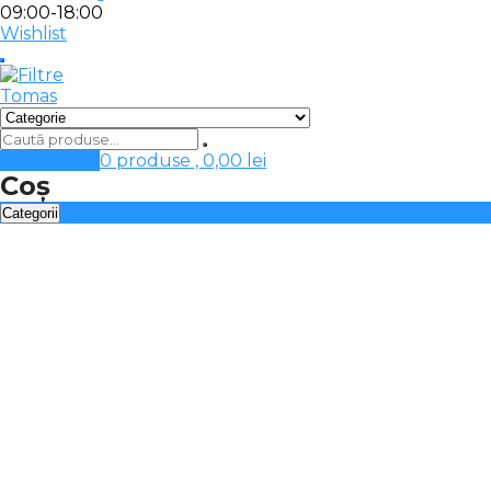
09:00-18:00
Wishlist
Cosul meu
0 produse ,
0,00
lei
Coș
Categorii
Filtre tip sac
Automatizari, accesorii tratare apa
Baterii chiuveta-filtre apa
Carcase filtre apa
Cartuse filtrante, consumabile
Dedurizare, deferizare apa
Filtre apa aplicatii dedicate
Filtre apa curatare automata
Filtre apa curatare manuala
Filtre apa potabila
Filtre instalatie incalzire, racire, clima
Filtre speciale, sterilizatoare UV 12/24V
Filtre-sterilizatoare UV apa calda