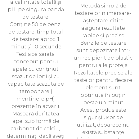
alcalinitate totală și
Metodă simplă de
pH pe singură bandă
testare prin imersare-
de testare.
așteptare-citire
Conține 50 de benzi
asigura rezultate
de testare, timp total
rapide și precise
de testare: aprox. 1
Benzile de testare
minut și 10 secunde
sunt depozitate într-
Test apa sarata
un recipient de plastic
conceput pentru
pentru a le proteja
apele cu conținut
Rezultatele precise ale
scăzut de ioni și cu
testelor pentru fiecare
capacitate scazuta de
element sunt
tamponare (
obținute în puțin
mentinere pH)
peste un minut
prezente în acvarii.
Acest produs este
Măsoară duritatea
sigur și ușor de
apei sub formă de
utilizat, deoarece nu
carbonat de calciu,
există substanțe
determinați dacă aveți