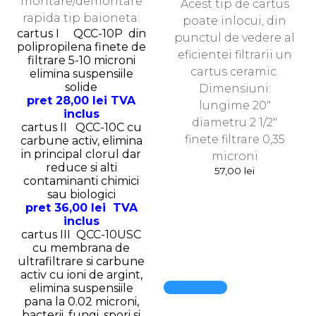
montare/demontare
Acest tip de cartus
rapida tip baioneta:
poate inlocui, din
cartus I QCC-10P din
punctul de vedere al
polipropilena finete de
eficientei filtrarii un
filtrare 5-10 microni
cartus ceramic.
elimina suspensiile
solide
Dimensiuni:
pret 28,00 lei TVA
lungime 20″
inclus
diametru 2 1/2″
cartus II QCC-10C cu
finete filtrare 0,35
carbune activ, elimina
in principal clorul dar
microni
reduce si alti
57,00
lei
contaminanti chimici
sau biologici
pret 36,00 lei TVA
inclus
cartus III QCC-10USC
cu membrana de
ultrafiltrare si carbune
activ cu ioni de argint,
Quick View
elimina suspensiile
pana la 0.02 microni,
bacterii, fungi, spori si