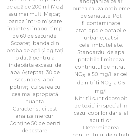
anorganice ce ar
de apă de 200 ml (7 oz)
putea cauza probleme
sau mai mult. Mișcați
de sanatate. Pot
banda într-o mișcare
fi contaminate
înainte și înapoi timp
atat apele potabile
de 60 de secunde.
urbane, cat si
Scoateți banda din
cele imbuteliate.
proba de apă și agitați
Standardul de apa
o dată pentru a
potabila limiteaza
îndepărta excesul de
continutul de nitrati
apă. Așteptați 30 de
NO
la 50 mg/l iar cel
3
secunde și apoi
de nitriti NO
la 0,5
2
potriviți culoarea cu
mg/l.
cea mai apropiată
Nitritii sunt deosebit
nuanta.
de toxici in special in
Caracteristici test
cazul copiilor dar si al
analiza mercur:
adultilor.
Conține 50 de benzi
Determinarea
de testare,
continutului de nitrati