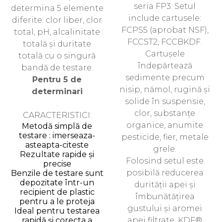
seria FP3. Setul
determina 5 elemente
include cartusele:
diferite: clor liber, clor
FCPS5 (aprobat NSF),
total, pH, alcalinitate
FCCST2, FCCBKDF.
totală și duritate
Cartușele
totală cu o singură
îndepărtează
bandă de testare.
sedimente precum
Pentru 5 de
nisip, nămol, rugină și
determinari
solide în suspensie,
.
clor, substanțe
CARACTERISTICI:
organice, anumite
Metodă simplă de
testare : imerseaza-
pesticide, fier, metale
asteapta-citeste
grele.
Rezultate rapide și
Folosind setul este
precise
posibilă reducerea
Benzile de testare sunt
depozitate într-un
durității apei și
recipient de plastic
îmbunătățirea
pentru a le proteja
gustului și aromei
Ideal pentru testarea
rapidă și corecta a
apei filtrate. KDF®