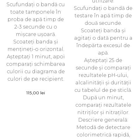
utilizare:
Scufundați o bandă cu
Scufundați o bandă de
toate tamponele în
testare în apă timp de
proba de apă timp de
două secunde.
2-3 secunde cu o
Scoateți banda și
mișcare ușoară.
agitați o dată pentru a
Scoateți banda și
îndepărta excesul de
mențineți-o orizontal.
apă.
Așteptați 1 minut, apoi
Așteptați 25 de
comparați schimbarea
secunde și comparați
culorii cu diagrama de
rezultatele pH-ului,
culori de pe recipient.
alcalinității și durității
cu tabelul de pe sticlă.
115,00
lei
După un minut,
comparați rezultatele
nitriților și nitraților.
Descriere generală:
Metodă de detectare
colorimetrică rapidă,