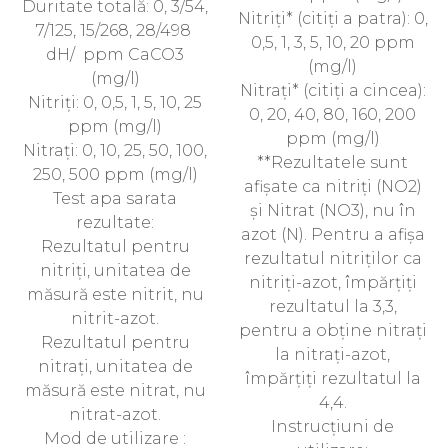
Duritate totală: 0, 3/54,
Nitriți* (citiți a patra): 0,
7/125, 15/268, 28/498
0,5, 1, 3, 5, 10, 20 ppm
dH/ ppm CaCO3
(mg/l)
(mg/l)
Nitrați* (citiți a cincea):
Nitriți: 0, 0,5, 1, 5, 10, 25
0, 20, 40, 80, 160, 200
ppm (mg/l)
ppm (mg/l)
Nitrați: 0, 10, 25, 50, 100,
**Rezultatele sunt
250, 500 ppm (mg/l)
afișate ca nitriți (NO2)
Test apa sarata
și Nitrat (NO3), nu în
rezultate:
azot (N). Pentru a afișa
Rezultatul pentru
rezultatul nitriților ca
nitriți, unitatea de
nitriți-azot, împărțiți
măsură este nitrit, nu
rezultatul la 3,3,
nitrit-azot.
pentru a obține nitrați
Rezultatul pentru
la nitrați-azot,
nitrați, unitatea de
împărțiți rezultatul la
măsură este nitrat, nu
4,4.
nitrat-azot.
Instrucțiuni de
Mod de utilizare :