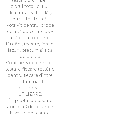
testa clorul liber,
clorul total, pH-ul,
alcalinitatea totală și
duritatea totală.
Potrivit pentru: probe
de apă dulce, inclusiv
apă de la robinete,
fântâni, izvoare, foraje,
iazuri, precum și apă
de ploaie
Conține: 5 de benzi de
testare, fiecare testând
pentru fiecare dintre
contaminanții
enumerați
UTILIZARE:
Timp total de testare:
aprox. 40 de secunde
Niveluri de testare: