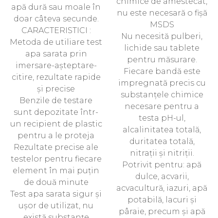
chimice de amestecat,
apă dură sau moale în
nu este necesară o fișă
doar câteva secunde.
MSDS
CARACTERISTICI :
Nu necesită pulberi,
Metoda de utiliare test
lichide sau tablete
apa sarata prin
pentru măsurare.
imersare-așteptare-
Fiecare bandă este
citire, rezultate rapide
impregnată precis cu
și precise
substanțele chimice
Benzile de testare
necesare pentru a
sunt depozitate într-
testa pH-ul,
un recipient de plastic
alcalinitatea totală,
pentru a le proteja
duritatea totală,
Rezultate precise ale
nitrații și nitriții.
testelor pentru fiecare
Potrivit pentru: apă
element în mai puțin
dulce, acvarii,
de două minute
acvacultură, iazuri, apă
Test apa sarata sigur și
potabilă, lacuri și
ușor de utilizat, nu
pâraie, precum și apă
există substanțe