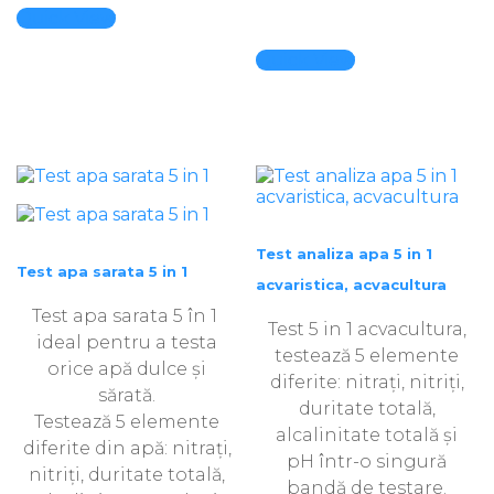
Quick View
Quick View
Test analiza apa 5 in 1
Test apa sarata 5 in 1
acvaristica, acvacultura
Test apa sarata 5 în 1
Test 5 in 1 acvacultura,
ideal pentru a testa
testează 5 elemente
orice apă dulce și
diferite: nitrați, nitriți,
sărată.
duritate totală,
Testează 5 elemente
alcalinitate totală și
diferite din apă: nitrați,
pH într-o singură
nitriți, duritate totală,
bandă de testare.