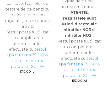
grila de culori,
contactul zonelor de
in maxim 1 minut.
testare de pe benzi cu
ATENTIE:
pielea și ochii, nu
rezultatele sunt
ingerați și nu expuneți
valori directe ale
la acizi.
nitratilor NO3 si
Testul poate fi utilizat
nitritilor NO2
in completarea
Testul poate fi utilizat
determinarilor
in completarea
efectuate cu
testul
determinarilor
apa fantana TSC-QW
efectuate cu
testul
sau
testul de apa
apa fantana TSC-QW
potabila TSC-TW
sau
testul de apa
170,00
lei
potabila TSC-TW
153,00
lei