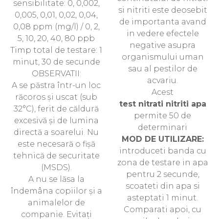
sensibilitate: 0, 0,002,
si nitriti este deosebit
0,005, 0,01, 0,02, 0,04,
de importanta avand
0,08 ppm (mg/l) / 0, 2,
in vedere efectele
5, 10, 20, 40, 80 ppb
negative asupra
Timp total de testare: 1
organismului uman
minut, 30 de secunde
sau al pestilor de
OBSERVATII:
acvariu.
A se păstra într-un loc
Acest
răcoros și uscat (sub
test nitrati nitriti apa
32°C), ferit de căldură
permite 50 de
excesivă și de lumina
determinari
directă a soarelui. Nu
MOD DE UTILIZARE:
este necesară o fișă
introduceti banda cu
tehnică de securitate
zona de testare in apa
(MSDS).
pentru 2 secunde,
A nu se lăsa la
scoateti din apa si
îndemâna copiilor și a
asteptati 1 minut.
animalelor de
Comparati apoi, cu
companie. Evitați