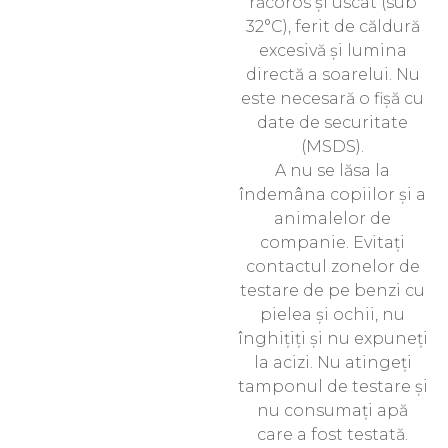
răcoros și uscat (sub
32°C), ferit de căldură
excesivă și lumina
directă a soarelui. Nu
este necesară o fișă cu
date de securitate
(MSDS).
A nu se lăsa la
îndemâna copiilor și a
animalelor de
companie. Evitați
contactul zonelor de
testare de pe benzi cu
pielea și ochii, nu
înghițiți și nu expuneți
la acizi. Nu atingeți
tamponul de testare și
nu consumați apă
care a fost testată.