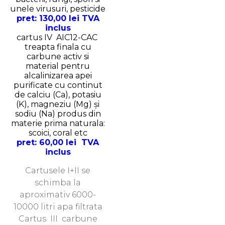
unele virusuri, pesticide
pret
: 130,00 lei TVA
inclus
cartus IV AIC12-CAC
treapta finala cu
carbune activ si
material pentru
alcalinizarea apei
purificate cu continut
de calciu (Ca), potasiu
(K), magneziu (Mg) și
sodiu (Na) produs din
materie prima naturala:
scoici, coral etc
pret
: 60,00 lei TVA
inclus
Cartusele I+II se
schimba la
aproximativ 6000-
10000 litri apa filtrata
Cartus III carbune