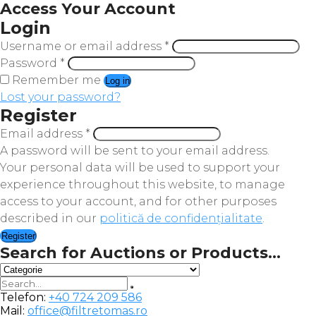
Access Your Account
Login
Username or email address
*
Password
*
Remember me
Log in
Lost your password?
Register
Email address
*
A password will be sent to your email address.
Your personal data will be used to support your
experience throughout this website, to manage
access to your account, and for other purposes
described in our
politică de confidențialitate
.
Register
Search for Auctions or Products...
Telefon:
+40 724 209 586
Mail:
office@filtretomas.ro