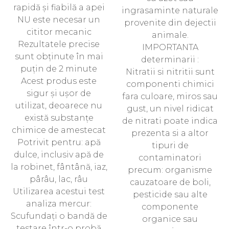
rapidă și fiabilă a apei
ingrasaminte naturale
NU este necesar un
provenite din dejectii
cititor mecanic
animale.
Rezultatele precise
IMPORTANTA
sunt obținute în mai
determinarii :
puțin de 2 minute
Nitratii si nitritii sunt
Acest produs este
componenti chimici
sigur și ușor de
fara culoare, miros sau
utilizat, deoarece nu
gust, un nivel ridicat
există substanțe
de nitrati poate indica
chimice de amestecat
prezenta si a altor
Potrivit pentru: apă
tipuri de
dulce, inclusiv apă de
contaminatori
la robinet, fântână, iaz,
precum: organisme
pârâu, lac, râu
cauzatoare de boli,
Utilizarea acestui test
pesticide sau alte
analiza mercur:
componente
Scufundați o bandă de
organice sau
testare într-o probă