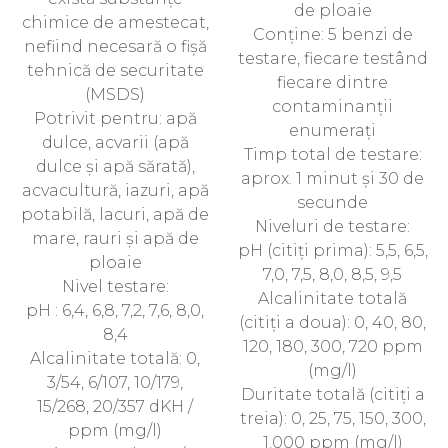
de ploaie
chimice de amestecat,
Conține: 5 benzi de
nefiind necesară o fișă
testare, fiecare testând
tehnică de securitate
fiecare dintre
(MSDS)
contaminanții
Potrivit pentru: apă
enumerați
dulce, acvarii (apă
Timp total de testare:
dulce și apă sărată),
aprox. 1 minut și 30 de
acvacultură, iazuri, apă
secunde
potabilă, lacuri, apă de
Niveluri de testare:
mare, rauri și apă de
pH (citiți prima): 5,5, 6,5,
ploaie
7,0, 7,5, 8,0, 8,5, 9,5
Nivel testare:
Alcalinitate totală
pH : 6,4, 6,8, 7,2, 7,6, 8,0,
(citiți a doua): 0, 40, 80,
8,4
120, 180, 300, 720 ppm
Alcalinitate totală: 0,
(mg/l)
3/54, 6/107, 10/179,
Duritate totală (citiți a
15/268, 20/357 dKH /
treia): 0, 25, 75, 150, 300,
ppm (mg/l)
1.000 ppm (mg/l)