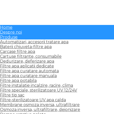
Membrane osmoza inversa, ultrafiltrare
Osmoza inversa, ultrafiltrare, deionizare
Pompe rotative palete
Reductoare presiune, filtre reductor
Sterilizare apa, Dezinfectie si Dozare
Home
Despre noi
Produse
Automatizari, accesorii tratare apa
Baterii chiuveta-filtre apa
Carcase filtre apa
Cartuse filtrante, consumabile
Dedurizare, deferizare apa
Filtre apa aplicatii dedicate
Filtre apa curatare automata
Filtre apa curatare manuala
Filtre apa potabila
Filtre instalatie incalzire, racire, clima
Filtre speciale, sterilizatoare UV 12/24V
Filtre tip sac
Filtre-sterilizatoare UV apa calda
Membrane osmoza inversa, ultrafiltrare
Osmoza inversa, ultrafiltrare, deionizare