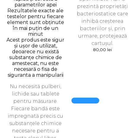
parametrilor apei
prezintă proprietăți
Rezultatele exacte ale
bacteriostatice care
testelor pentru fiecare
inhibă creșterea
element sunt obținute
în mai puțin de un
bacteriilor și, prin
minut
urmare, protejează
Acest produs este sigur
cartușul.
și ușor de utilizat,
80,00
lei
deoarece nu există
substanțe chimice de
amestecat, nu este
necesară o fisa de
siguranta a manipularii
Nu necesită pulberi,
lichide sau tablete
Quick View
pentru măsurare.
Fiecare bandă este
impregnată precis cu
substanțele chimice
necesare pentru a