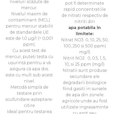
niveluri scăzute de
pot fi determinate
mercur.
rapid concentratiile
Nivelul maxim de
de nitrati respectiv de
contaminant (MCL)
nitriti din
pentru mercur stabilit
apa potabila in
de standardele UE
limitele:
este de 1,0 µg/l (= 0,001
Nitrat NO3 0, 10, 25, 50,
ppm).
100, 250 si 500 ppm(
Cu acest test de
mg/l)
mercur, puteți testa cu
Nitrit NO2 0, 0.5, 1, 5,
ușurință pentru a vă
10, si 25 ppm (mg/l)
asigura că apa dvs.
Nitratii sunt produse
este cu mult sub acest
secundare ale
nivel.
degradarii biologice
Metodă simplă de
fiind gasiti in sursele
testare prin
de apa din zonele
scufundare-așteptare-
agricole unde au fost
citire
utilizate ingrasaminte
Ideal pentru testarea
cu azot sau