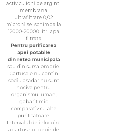
activ cu ioni de argint,
membrana
ultrafiltrare 0,02
microni se schimba la
12000-20000 litri apa
filtrata
Pentru purificarea
apei potabile
din retea municipala
sau din sursa proprie.
Cartusele nu contin
sodiu asadar nu sunt
nocive pentru
organismul uman,
gabarit mic
comparativ cu alte
purificatoare.
Intervalul de inlocuire
a cartuselor depinde