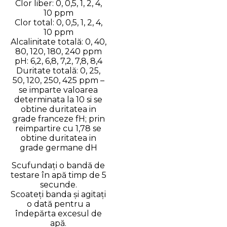
Clor liber: 0, 0,5, 1, 2, 4,
10 ppm
Clor total: 0, 0,5, 1, 2, 4,
10 ppm
Alcalinitate totală: 0, 40,
80, 120, 180, 240 ppm
pH: 6,2, 6,8, 7,2, 7,8, 8,4
Duritate totală: 0, 25,
50, 120, 250, 425 ppm –
se imparte valoarea
determinata la 10 si se
obtine duritatea in
grade franceze fH; prin
reimpartire cu 1,78 se
obtine duritatea in
grade germane dH
Scufundați o bandă de
testare în apă timp de 5
secunde.
Scoateți banda și agitați
o dată pentru a
îndepărta excesul de
apă.