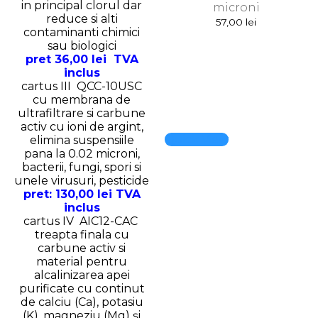
in principal clorul dar
microni
reduce si alti
57,00
lei
contaminanti chimici
sau biologici
pret 36,00 lei TVA
inclus
cartus III QCC-10USC
cu membrana de
ultrafiltrare si carbune
activ cu ioni de argint,
Quick View
elimina suspensiile
pana la 0.02 microni,
bacterii, fungi, spori si
unele virusuri, pesticide
pret
: 130,00 lei TVA
inclus
cartus IV AIC12-CAC
treapta finala cu
carbune activ si
material pentru
alcalinizarea apei
purificate cu continut
de calciu (Ca), potasiu
(K), magneziu (Mg) și