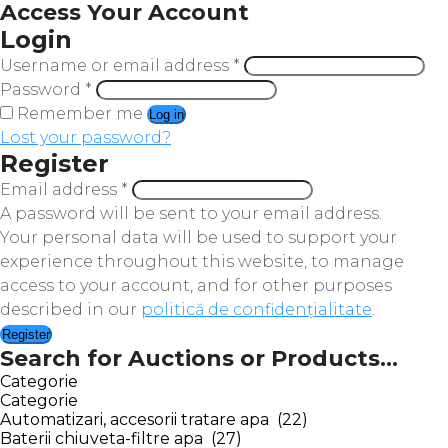
Access Your Account
Login
Username or email address
*
Password
*
Remember me
Log in
Lost your password?
Register
Email address
*
A password will be sent to your email address.
Your personal data will be used to support your
experience throughout this website, to manage
access to your account, and for other purposes
described in our
politică de confidențialitate
.
Register
Search for Auctions or Products...
Categorie
Categorie
Automatizari, accesorii tratare apa (22)
Baterii chiuveta-filtre apa (27)