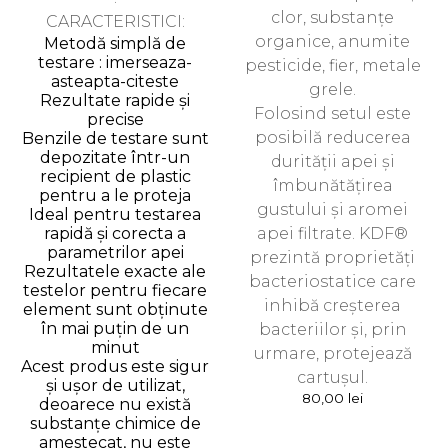
clor, substanțe
CARACTERISTICI:
organice, anumite
Metodă simplă de
testare : imerseaza-
pesticide, fier, metale
asteapta-citeste
grele.
Rezultate rapide și
Folosind setul este
precise
posibilă reducerea
Benzile de testare sunt
depozitate într-un
durității apei și
recipient de plastic
îmbunătățirea
pentru a le proteja
gustului și aromei
Ideal pentru testarea
rapidă și corecta a
apei filtrate. KDF®
parametrilor apei
prezintă proprietăți
Rezultatele exacte ale
bacteriostatice care
testelor pentru fiecare
inhibă creșterea
element sunt obținute
în mai puțin de un
bacteriilor și, prin
minut
urmare, protejează
Acest produs este sigur
cartușul.
și ușor de utilizat,
80,00
lei
deoarece nu există
substanțe chimice de
amestecat, nu este