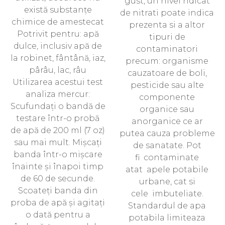
gust, un nivel ridicat
există substanțe
de nitrati poate indica
chimice de amestecat
prezenta si a altor
Potrivit pentru: apă
tipuri de
dulce, inclusiv apă de
contaminatori
la robinet, fântână, iaz,
precum: organisme
pârâu, lac, râu
cauzatoare de boli,
Utilizarea acestui test
pesticide sau alte
analiza mercur:
componente
Scufundați o bandă de
organice sau
testare într-o probă
anorganice ce ar
de apă de 200 ml (7 oz)
putea cauza probleme
sau mai mult. Mișcați
de sanatate. Pot
banda într-o mișcare
fi contaminate
înainte și înapoi timp
atat apele potabile
de 60 de secunde.
urbane, cat si
Scoateți banda din
cele imbuteliate.
proba de apă și agitați
Standardul de apa
o dată pentru a
potabila limiteaza