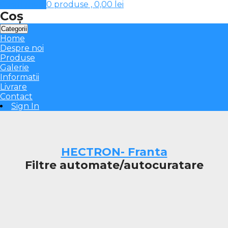
Cosul meu
0 produse ,
0,00
lei
Coș
Categorii
Home
Despre noi
Produse
Galerie
Informatii
Livrare
Contact
Sign In
HECTRON- Franta
Filtre automate/autocuratare