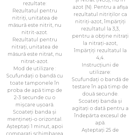
rezultate:
azot (N). Pentru a afișa
Rezultatul pentru
rezultatul nitriților ca
nitriți, unitatea de
nitriți-azot, împărțiți
măsură este nitrit, nu
rezultatul la 3,3,
nitrit-azot.
pentru a obține nitrați
Rezultatul pentru
la nitrați-azot,
nitrați, unitatea de
împărțiți rezultatul la
măsură este nitrat, nu
4,4.
nitrat-azot.
Instrucțiuni de
Mod de utilizare :
utilizare:
Scufundați o bandă cu
Scufundați o bandă de
toate tamponele în
testare în apă timp de
proba de apă timp de
două secunde.
2-3 secunde cu o
Scoateți banda și
mișcare ușoară.
agitați o dată pentru a
Scoateți banda și
îndepărta excesul de
mențineți-o orizontal.
apă.
Așteptați 1 minut, apoi
Așteptați 25 de
comparați schimbarea