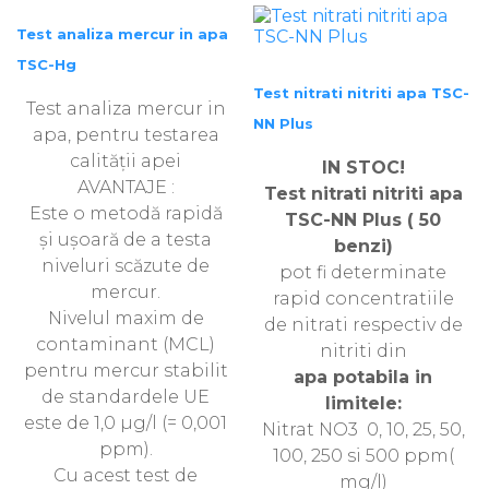
Test analiza mercur in apa
TSC-Hg
Test nitrati nitriti apa TSC-
Test analiza mercur in
NN Plus
apa, pentru testarea
calității apei
IN STOC!
AVANTAJE :
Test nitrati nitriti apa
Este o metodă rapidă
TSC-NN Plus ( 50
și ușoară de a testa
benzi)
niveluri scăzute de
pot fi determinate
mercur.
rapid concentratiile
Nivelul maxim de
de nitrati respectiv de
contaminant (MCL)
nitriti din
pentru mercur stabilit
apa potabila in
de standardele UE
limitele:
este de 1,0 µg/l (= 0,001
Nitrat NO3 0, 10, 25, 50,
ppm).
100, 250 si 500 ppm(
Cu acest test de
mg/l)