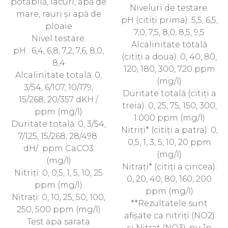
potabilă, lacuri, apă de
Niveluri de testare:
mare, rauri și apă de
pH (citiți prima): 5,5, 6,5,
ploaie
7,0, 7,5, 8,0, 8,5, 9,5
Nivel testare:
Alcalinitate totală
pH : 6,4, 6,8, 7,2, 7,6, 8,0,
(citiți a doua): 0, 40, 80,
8,4
120, 180, 300, 720 ppm
Alcalinitate totală: 0,
(mg/l)
3/54, 6/107, 10/179,
Duritate totală (citiți a
15/268, 20/357 dKH /
treia): 0, 25, 75, 150, 300,
ppm (mg/l)
1.000 ppm (mg/l)
Duritate totală: 0, 3/54,
Nitriți* (citiți a patra): 0,
7/125, 15/268, 28/498
0,5, 1, 3, 5, 10, 20 ppm
dH/ ppm CaCO3
(mg/l)
(mg/l)
Nitrați* (citiți a cincea):
Nitriți: 0, 0,5, 1, 5, 10, 25
0, 20, 40, 80, 160, 200
ppm (mg/l)
ppm (mg/l)
Nitrați: 0, 10, 25, 50, 100,
**Rezultatele sunt
250, 500 ppm (mg/l)
afișate ca nitriți (NO2)
Test apa sarata
și Nitrat (NO3), nu în