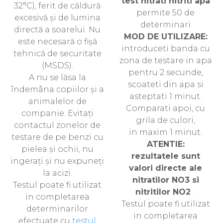
test nitrati nitriti apa
32°C), ferit de căldură
permite 50 de
excesivă și de lumina
determinari
directă a soarelui. Nu
MOD DE UTILIZARE:
este necesară o fișă
introduceti banda cu
tehnică de securitate
zona de testare in apa
(MSDS).
pentru 2 secunde,
A nu se lăsa la
scoateti din apa si
îndemâna copiilor și a
asteptati 1 minut.
animalelor de
Comparati apoi, cu
companie. Evitați
grila de culori,
contactul zonelor de
in maxim 1 minut.
testare de pe benzi cu
ATENTIE:
pielea și ochii, nu
rezultatele sunt
ingerați și nu expuneți
valori directe ale
la acizi.
nitratilor NO3 si
Testul poate fi utilizat
nitritilor NO2
in completarea
Testul poate fi utilizat
determinarilor
in completarea
efectuate cu
testul