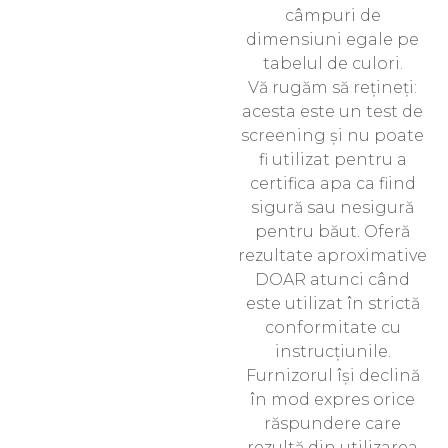
câmpuri de
dimensiuni egale pe
tabelul de culori.
Vă rugăm să rețineți:
acesta este un test de
screening și nu poate
fi utilizat pentru a
certifica apa ca fiind
sigură sau nesigură
pentru băut. Oferă
rezultate aproximative
DOAR atunci când
este utilizat în strictă
conformitate cu
instrucțiunile.
Furnizorul își declină
în mod expres orice
răspundere care
rezultă din utilizarea