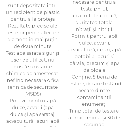
necesare pentru a
sunt depozitate într-
testa pH-ul,
un recipient de plastic
alcalinitatea totală,
pentru a le proteja
duritatea totală,
Rezultate precise ale
nitrații și nitriții.
testelor pentru fiecare
Potrivit pentru: apă
element în mai puțin
dulce, acvarii,
de două minute
acvacultură, iazuri, apă
Test apa sarata sigur și
potabilă, lacuri și
ușor de utilizat, nu
pâraie, precum și apă
există substanțe
de ploaie
chimice de amestecat,
Conține: 5 benzi de
nefiind necesară o fișă
testare, fiecare testând
tehnică de securitate
fiecare dintre
(MSDS)
contaminanții
Potrivit pentru: apă
enumerați
dulce, acvarii (apă
Timp total de testare:
dulce și apă sărată),
aprox. 1 minut și 30 de
acvacultură, iazuri, apă
secunde