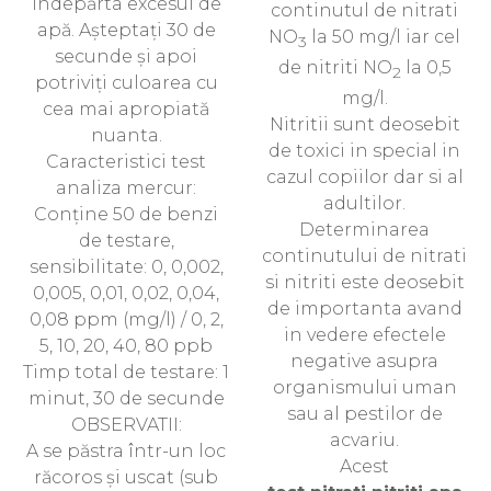
îndepărta excesul de
continutul de nitrati
apă. Așteptați 30 de
NO
la 50 mg/l iar cel
3
secunde și apoi
de nitriti NO
la 0,5
2
potriviți culoarea cu
mg/l.
cea mai apropiată
Nitritii sunt deosebit
nuanta.
de toxici in special in
Caracteristici test
cazul copiilor dar si al
analiza mercur:
adultilor.
Conține 50 de benzi
Determinarea
de testare,
continutului de nitrati
sensibilitate: 0, 0,002,
si nitriti este deosebit
0,005, 0,01, 0,02, 0,04,
de importanta avand
0,08 ppm (mg/l) / 0, 2,
in vedere efectele
5, 10, 20, 40, 80 ppb
negative asupra
Timp total de testare: 1
organismului uman
minut, 30 de secunde
sau al pestilor de
OBSERVATII:
acvariu.
A se păstra într-un loc
Acest
răcoros și uscat (sub