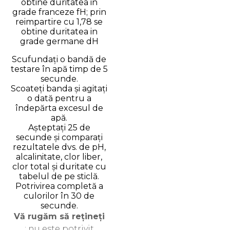
obtine duritatea in
grade franceze fH; prin
reimpartire cu 1,78 se
obtine duritatea in
grade germane dH
Scufundați o bandă de
testare în apă timp de 5
secunde.
Scoateți banda și agitați
o dată pentru a
îndepărta excesul de
apă.
Așteptați 25 de
secunde și comparați
rezultatele dvs. de pH,
alcalinitate, clor liber,
clor total și duritate cu
tabelul de pe sticlă.
Potrivirea completă a
culorilor în 30 de
secunde.
Vă rugăm să rețineți
: nu este potrivit