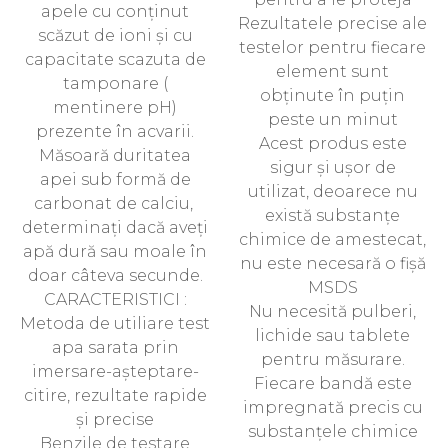
apele cu conținut
Rezultatele precise ale
scăzut de ioni și cu
testelor pentru fiecare
capacitate scazuta de
element sunt
tamponare (
obținute în puțin
mentinere pH)
peste un minut
prezente în acvarii.
Acest produs este
Măsoară duritatea
sigur și ușor de
apei sub formă de
utilizat, deoarece nu
carbonat de calciu,
există substanțe
determinați dacă aveți
chimice de amestecat,
apă dură sau moale în
nu este necesară o fișă
doar câteva secunde.
MSDS
CARACTERISTICI :
Nu necesită pulberi,
Metoda de utiliare test
lichide sau tablete
apa sarata prin
pentru măsurare.
imersare-așteptare-
Fiecare bandă este
citire, rezultate rapide
impregnată precis cu
și precise
substanțele chimice
Benzile de testare