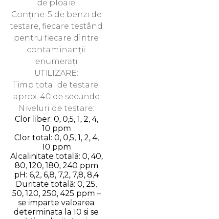
de ploaie
Conține: 5 de benzi de
testare, fiecare testând
pentru fiecare dintre
contaminanții
enumerați
UTILIZARE:
Timp total de testare:
aprox. 40 de secunde
Niveluri de testare:
Clor liber: 0, 0,5, 1, 2, 4,
10 ppm
Clor total: 0, 0,5, 1, 2, 4,
10 ppm
Alcalinitate totală: 0, 40,
80, 120, 180, 240 ppm
pH: 6,2, 6,8, 7,2, 7,8, 8,4
Duritate totală: 0, 25,
50, 120, 250, 425 ppm –
se imparte valoarea
determinata la 10 si se