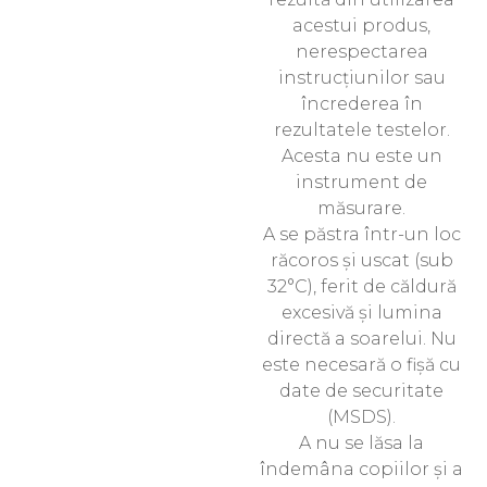
acestui produs,
nerespectarea
instrucțiunilor sau
încrederea în
rezultatele testelor.
Acesta nu este un
instrument de
măsurare.
A se păstra într-un loc
răcoros și uscat (sub
32°C), ferit de căldură
excesivă și lumina
directă a soarelui. Nu
este necesară o fișă cu
date de securitate
(MSDS).
A nu se lăsa la
îndemâna copiilor și a