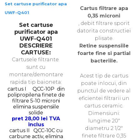
Set cartuse purificator apa
Cartus filtrare apa
UWF-Q401
0,35 microni
, debit filtrare sporit
Set cartuse
datorita constructiei
purificator apa
UWF-Q401
plisate.
DESCRIERE
Retine suspensiile
CARTUSE:
foarte fine si partial
Cartusele filtrante
bacteriile.
sunt cu
montare/demontare
Acest tip de cartus
rapida tip baioneta:
poate inlocui, din
cartus I QCC-10P din
punctul de vedere al
polipropilena finete de
eficientei filtrarii un
filtrare 5-10 microni
cartus ceramic.
elimina suspensiile
solide
Dimensiuni:
pret 28,00 lei TVA
lungime 20″
inclus
diametru 2 1/2″
cartus II QCC-10C cu
finete filtrare 0,35
carbune activ, elimina