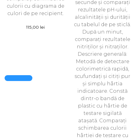
secunde și comparați
culorii cu diagrama de
rezultatele pH-ului,
culori de pe recipient.
alcalinității și durității
cu tabelul de pe sticlă.
115,00
lei
După un minut,
comparați rezultatele
nitriților și nitraților.
Descriere generală:
Metodă de detectare
colorimetrică rapidă,
scufundați și citiți pur
Quick View
și simplu hârtia
indicatoare. Constă
dintr-o bandă de
plastic cu hârtie de
testare sigilată
atașată. Comparați
schimbarea culorii
hârtiei de testare cu