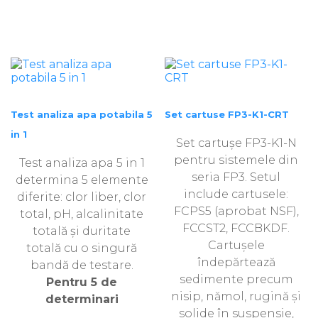
Test analiza apa potabila 5
Set cartuse FP3-K1-CRT
in 1
Set cartușe FP3-K1-N
pentru sistemele din
Test analiza apa 5 in 1
seria FP3. Setul
determina 5 elemente
include cartusele:
diferite: clor liber, clor
FCPS5 (aprobat NSF),
total, pH, alcalinitate
FCCST2, FCCBKDF.
totală și duritate
Cartușele
totală cu o singură
îndepărtează
bandă de testare.
sedimente precum
Pentru 5 de
nisip, nămol, rugină și
determinari
solide în suspensie,
.