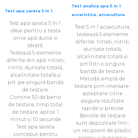
Test analiza apa 5 in 1
Test apa sarata 5 in 1
acvaristica, acvacultura
Test apa sarata 5 în 1
Test 5 in 1 acvacultura,
ideal pentru a testa
testează 5 elemente
orice apă dulce și
diferite: nitrați, nitriți,
sărată.
duritate totală,
Testează 5 elemente
alcalinitate totală și
diferite din apă: nitrați,
pH într-o singură
nitriți, duritate totală,
bandă de testare.
alcalinitate totală și
Metodă simplă de
pH pe singură bandă
testare prin imersare-
de testare.
așteptare-citire
Conține 50 de benzi
asigura rezultate
de testare, timp total
rapide și precise
de testare: aprox. 1
Benzile de testare
minut și 10 secunde
sunt depozitate într-
Test apa sarata
un recipient de plastic
conceput pentru
pentru a le proteja