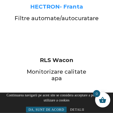
HECTRON- Franta
Filtre automate/autocuratare
RLS Wacon
Monitorizare calitate
apa
0
Continuarea navigarii pe acest site se considera acceptare a politicii de
utilizare a cookies
Search
Cart
Wishlist
Account
DA, SUNT DE ACORD
DETALII