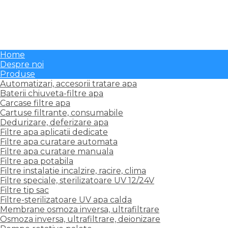
Membrane osmoza inversa, ultrafiltrare
Osmoza inversa, ultrafiltrare, deionizare
Pompe rotative palete
Reductoare presiune, filtre reductor
Sterilizare apa, Dezinfectie si Dozare
Home
Despre noi
Produse
Automatizari, accesorii tratare apa
Baterii chiuveta-filtre apa
Carcase filtre apa
Cartuse filtrante, consumabile
Dedurizare, deferizare apa
Filtre apa aplicatii dedicate
Filtre apa curatare automata
Filtre apa curatare manuala
Filtre apa potabila
Filtre instalatie incalzire, racire, clima
Filtre speciale, sterilizatoare UV 12/24V
Filtre tip sac
Filtre-sterilizatoare UV apa calda
Membrane osmoza inversa, ultrafiltrare
Osmoza inversa, ultrafiltrare, deionizare