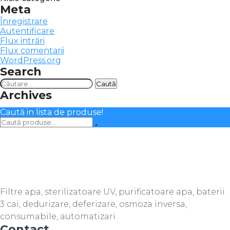
Meta
Înregistrare
Autentificare
Flux intrări
Flux comentarii
WordPress.org
Search
Caută
după:
Archives
Caută in lista de produse!
Filtre apa, sterilizatoare UV, purificatoare apa, baterii
3 cai, dedurizare, deferizare, osmoza inversa,
consumabile, automatizari
Contact