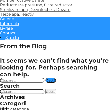
Pompe rotative palete
Reductoare presiune, filtre reductor
Sterilizare apa, Dezinfectie si Dozare
Teste apa, reactivi
Galerie
Informatii
Livrare
Contact
Sign In
From the Blog
It seems we can’t find what you’re
looking for. Perhaps searching
can help.
Caută
după:
Search
Caută
după:
Archives
Categorii
Nicio categorie