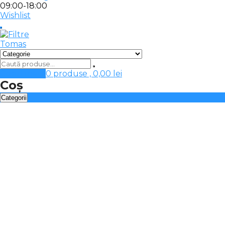
09:00-18:00
Wishlist
Cosul meu
0 produse ,
0,00
lei
Coș
Categorii
Filtre tip sac
Automatizari, accesorii tratare apa
Baterii chiuveta-filtre apa
Carcase filtre apa
Cartuse filtrante, consumabile
Dedurizare, deferizare apa
Filtre apa aplicatii dedicate
Filtre apa curatare automata
Filtre apa curatare manuala
Filtre apa potabila
Filtre instalatie incalzire, racire, clima
Filtre speciale, sterilizatoare UV 12/24V
Filtre-sterilizatoare UV apa calda