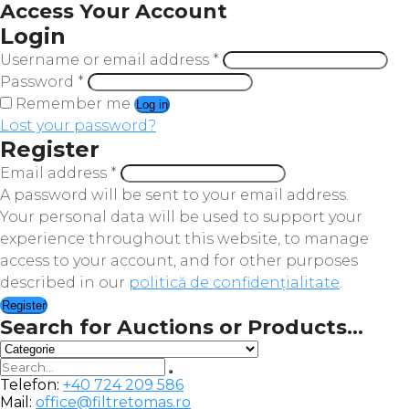
Access Your Account
Login
Username or email address
*
Password
*
Remember me
Log in
Lost your password?
Register
Email address
*
A password will be sent to your email address.
Your personal data will be used to support your
experience throughout this website, to manage
access to your account, and for other purposes
described in our
politică de confidențialitate
.
Register
Search for Auctions or Products...
Telefon:
+40 724 209 586
Mail:
office@filtretomas.ro