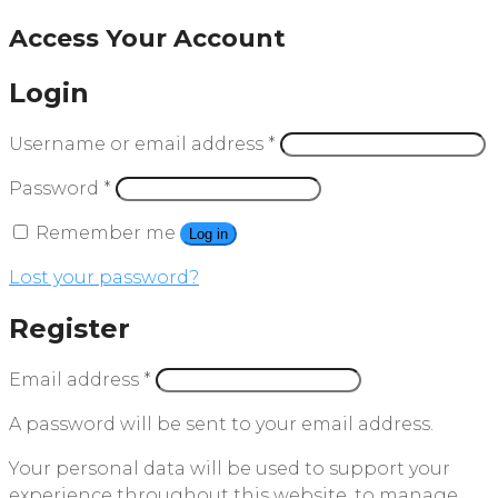
Access Your Account
Login
Username or email address
*
Password
*
Remember me
Log in
Lost your password?
Register
Email address
*
A password will be sent to your email address.
Your personal data will be used to support your
experience throughout this website, to manage