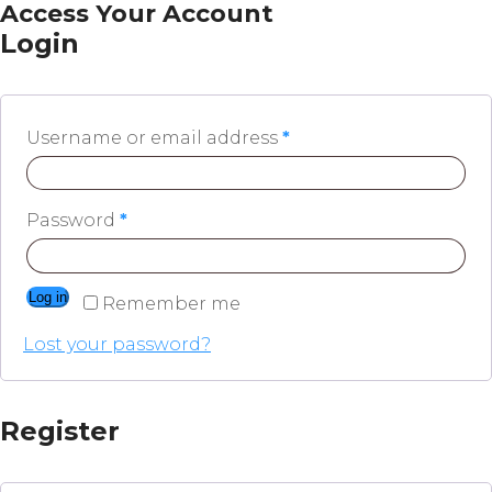
Access Your Account
Login
Username or email address
*
Password
*
Log in
Remember me
Lost your password?
Register