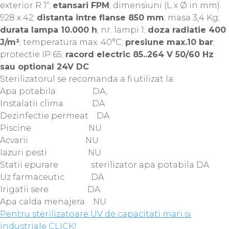
exterior R 1“;
etansari FPM
; dimensiuni (L x Ø in mm)
928 x 42;
distanta intre flanse 850 mm
; masa 3,4 Kg;
durata lampa 10.000 h
; nr. lampi 1;
doza radiatie 400
J/m²
; temperatura max. 40°C;
presiune max.10 bar
;
protectie IP 65;
racord electric 85..264 V 50/60 Hz
sau optional 24V DC
Sterilizatorul se recomanda a fi utilizat la:
Apa potabila DA,
Instalatii clima DA
Dezinfectie permeat DA
Piscine NU
Acvarii NU
Iazuri pesti NU
Statii epurare sterilizator apa potabila DA
Uz farmaceutic DA
Irigatii sere DA
Apa calda menajera NU
Pentru sterilizatoare UV de capacitati mari si
industriale CLICK!