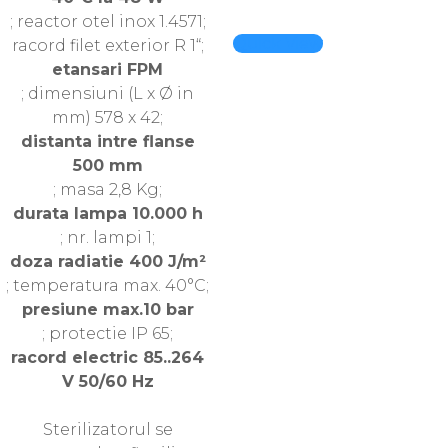
; reactor otel inox 1.4571;
Quick View
racord filet exterior R 1“;
etansari FPM
; dimensiuni (L x Ø in
mm) 578 x 42;
distanta intre flanse
500 mm
; masa 2,8 Kg;
durata lampa 10.000 h
; nr. lampi 1;
doza radiatie 400 J/m²
; temperatura max. 40°C;
presiune max.10 bar
; protectie IP 65;
racord electric 85..264
V 50/60 Hz
Sterilizatorul se