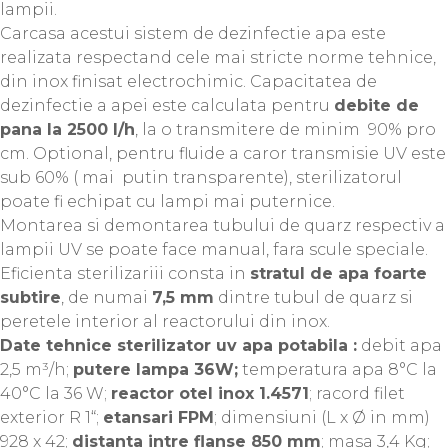
lampii.
Carcasa acestui sistem de dezinfectie apa este
realizata respectand cele mai stricte norme tehnice,
din inox finisat electrochimic. Capacitatea de
dezinfectie a apei este calculata pentru
debite de
pana la 2500 l/h
, la o transmitere de minim 90% pro
cm. Optional, pentru fluide a caror transmisie UV este
sub 60% ( mai putin transparente), sterilizatorul
poate fi echipat cu lampi mai puternice.
Montarea si demontarea tubului de quarz respectiv a
lampii UV se poate face manual, fara scule speciale.
Eficienta sterilizariii consta in
stratul de apa foarte
subtire
, de numai
7,5 mm
dintre tubul de quarz si
peretele interior al reactorului din inox.
Date tehnice sterilizator uv apa potabila :
debit apa
2,5 m³/h;
putere lampa 36W;
temperatura apa 8°C la
40°C la 36 W;
reactor otel inox 1.4571
; racord filet
exterior R 1“;
etansari FPM
; dimensiuni (L x Ø in mm)
928 x 42;
distanta intre flanse 850 mm
; masa 3,4 Kg;