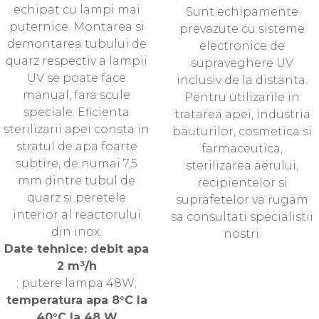
echipat cu lampi mai
Sunt echipamente
puternice. Montarea si
prevazute cu sisteme
demontarea tubului de
electronice de
quarz respectiv a lampii
supraveghere UV
UV se poate face
inclusiv de la distanta.
manual, fara scule
Pentru utilizarile in
speciale. Eficienta
tratarea apei, industria
sterilizarii apei consta in
bauturilor, cosmetica si
stratul de apa foarte
farmaceutica,
subtire, de numai 7,5
sterilizarea aerului,
mm dintre tubul de
recipientelor si
quarz si peretele
suprafetelor va rugam
interior al reactorului
sa consultati specialistii
din inox.
nostri.
Date tehnice: debit apa
2 m³/h
; putere lampa 48W;
temperatura apa 8°C la
40°C la 48 W