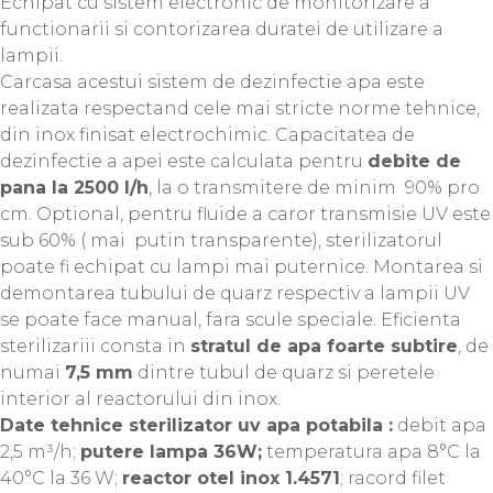
Echipat cu sistem electronic de monitorizare a
functionarii si contorizarea duratei de utilizare a
lampii.
Carcasa acestui sistem de dezinfectie apa este
realizata respectand cele mai stricte norme tehnice,
din inox finisat electrochimic. Capacitatea de
dezinfectie a apei este calculata pentru
debite de
pana la 2500 l/h
, la o transmitere de minim 90% pro
cm. Optional, pentru fluide a caror transmisie UV este
sub 60% ( mai putin transparente), sterilizatorul
poate fi echipat cu lampi mai puternice. Montarea si
demontarea tubului de quarz respectiv a lampii UV
se poate face manual, fara scule speciale. Eficienta
sterilizariii consta in
stratul de apa foarte subtire
, de
numai
7,5 mm
dintre tubul de quarz si peretele
interior al reactorului din inox.
Date tehnice sterilizator uv apa potabila :
debit apa
2,5 m³/h;
putere lampa 36W;
temperatura apa 8°C la
40°C la 36 W;
reactor otel inox 1.4571
; racord filet