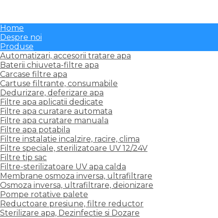
Pompe rotative palete
Reductoare presiune, filtre reductor
Sterilizare apa, Dezinfectie si Dozare
Home
Despre noi
Produse
Automatizari, accesorii tratare apa
Baterii chiuveta-filtre apa
Carcase filtre apa
Cartuse filtrante, consumabile
Dedurizare, deferizare apa
Filtre apa aplicatii dedicate
Filtre apa curatare automata
Filtre apa curatare manuala
Filtre apa potabila
Filtre instalatie incalzire, racire, clima
Filtre speciale, sterilizatoare UV 12/24V
Filtre tip sac
Filtre-sterilizatoare UV apa calda
Membrane osmoza inversa, ultrafiltrare
Osmoza inversa, ultrafiltrare, deionizare
Pompe rotative palete
Reductoare presiune, filtre reductor
Sterilizare apa, Dezinfectie si Dozare