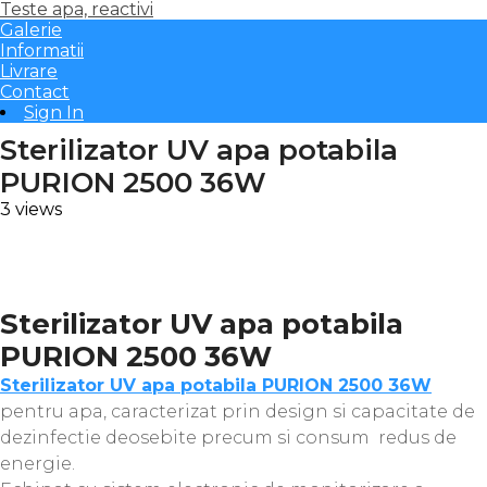
Teste apa, reactivi
Galerie
Informatii
Livrare
Contact
Sign In
Sterilizator UV apa potabila
PURION 2500 36W
3 views
Sterilizator UV apa potabila
PURION 2500 36W
Sterilizator UV apa potabila PURION 2500 36W
pentru apa, caracterizat prin design si capacitate de
dezinfectie deosebite precum si consum redus de
energie.