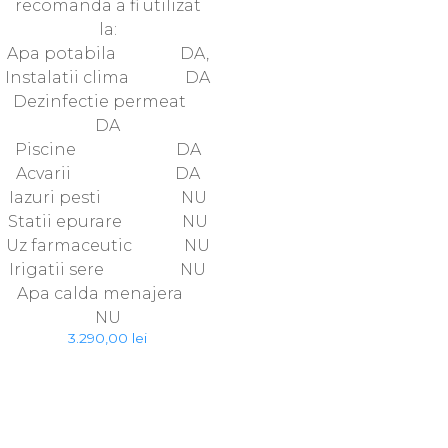
recomanda a fi utilizat
la:
Apa potabila DA,
Instalatii clima DA
Dezinfectie permeat
DA
Piscine DA
Acvarii DA
Iazuri pesti NU
Statii epurare NU
Uz farmaceutic NU
Irigatii sere NU
Apa calda menajera
NU
3.290,00
lei