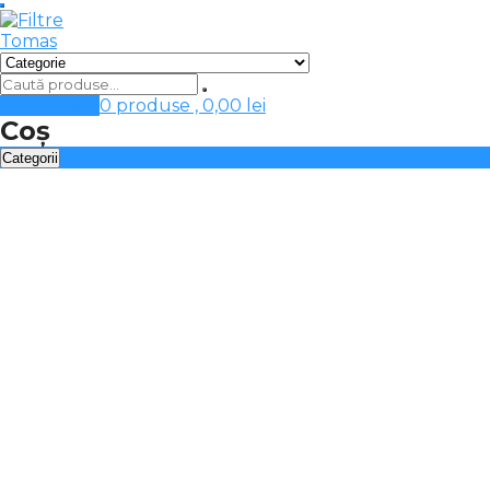
Cosul meu
0 produse ,
0,00
lei
Coș
Categorii
Filtre tip sac
Automatizari, accesorii tratare apa
Baterii chiuveta-filtre apa
Carcase filtre apa
Cartuse filtrante, consumabile
Dedurizare, deferizare apa
Filtre apa aplicatii dedicate
Filtre apa curatare automata
Filtre apa curatare manuala
Filtre apa potabila
Filtre instalatie incalzire, racire, clima
Filtre speciale, sterilizatoare UV 12/24V
Filtre-sterilizatoare UV apa calda
Membrane osmoza inversa, ultrafiltrare
Osmoza inversa, ultrafiltrare, deionizare