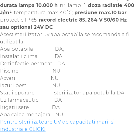
durata lampa 10.000 h
; nr. lampi 1;
doza radiatie 400
J/m²
; temperatura max. 40°C;
presiune max.10 bar
;
protectie IP 65;
racord electric 85..264 V 50/60 Hz
sau optional 24V DC
Acest sterilizator uv apa potabila se recomanda a fi
utilizat la:
Apa potabila DA,
Instalatii clima DA
Dezinfectie permeat DA
Piscine NU
Acvarii NU
Iazuri pesti NU
Statii epurare sterilizator apa potabila DA
Uz farmaceutic DA
Irigatii sere DA
Apa calda menajera NU
Pentru sterilizatoare UV de capacitati mari si
industriale CLICK!